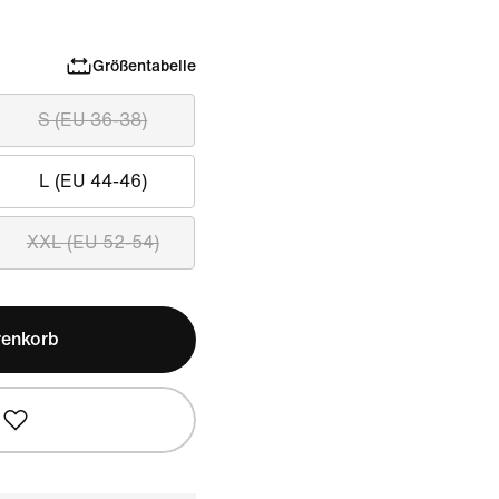
Größentabelle
S (EU 36-38)
L (EU 44-46)
XXL (EU 52-54)
renkorb