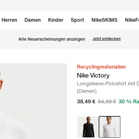
Herren
Damen
Kinder
Sport
NikeSKIMS
NikeF
Alle Neuerscheinungen anzeigen
Jetzt entdecken
Recyclingmaterialien
Bild 1
Nike Victory
von
Longsleeve-Poloshirt mit D
6
(Damen)
38,49 €
54,99 €
30 % Ra