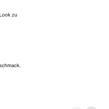
 Look zu
eschmack.