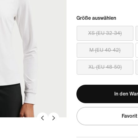
Größe auswählen
XS (EU 32-34)
M (EU 40-42)
XL (EU 48-50)
In den Wa
Favorit