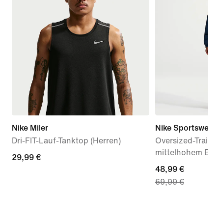
Nike Miler
Nike Sportswear
Dri-FIT-Lauf-Tanktop (Herren)
Oversized-Traini
mittelhohem Bun
29,99 €
29,99 €
current
48,99 €
69,99 €
price
48,99 €,
original