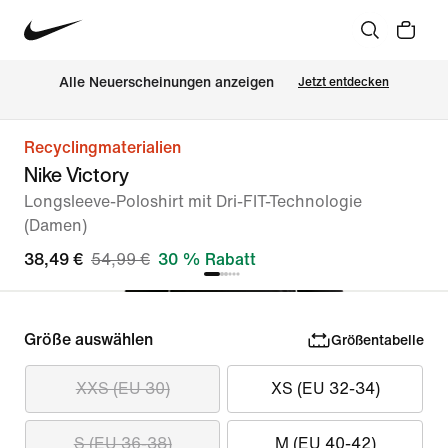
Alle Neuerscheinungen anzeigen
Jetzt entdecken
Recyclingmaterialien
Nike Victory
Longsleeve-Poloshirt mit Dri-FIT-Technologie
(Damen)
38,49 €
54,99 €
30 % Rabatt
Größe auswählen
Größentabelle
XXS (EU 30)
XS (EU 32-34)
S (EU 36-38)
M (EU 40-42)