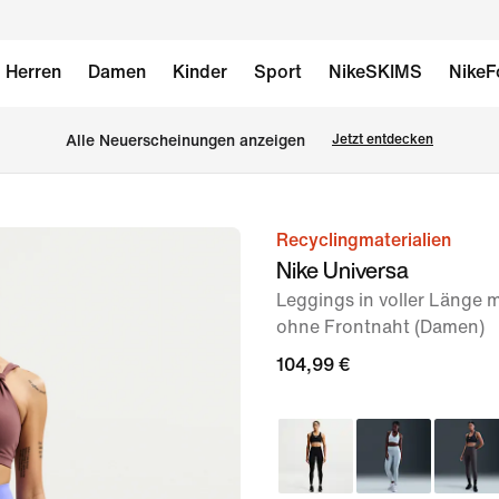
Herren
Damen
Kinder
Sport
NikeSKIMS
NikeF
Alle Neuerscheinungen anzeigen
Jetzt entdecken
Recyclingmaterialien
Bild 1
Nike Universa
von
Leggings in voller Länge
9
ohne Frontnaht (Damen)
104,99 €