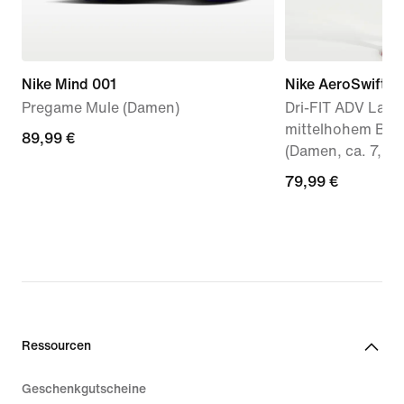
Nike Mind 001
Nike AeroSwift
Pregame Mule (Damen)
Dri-FIT ADV Lauf
mittelhohem Bun
89,99 €
89,99 €
(Damen, ca. 7,5 
79,99 €
79,99 €
Ressourcen
Geschenkgutscheine