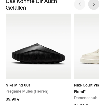
Das Könnte Dir Auch
Gefallen
Nike Mind 001
Nike Court Vision
Pregame Mules (Herren)
Floral"
Damenschuh
89,99 €
89,99 €