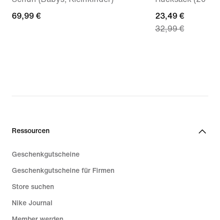
69,99 €
69,99 €
current
23,49 €
32,99 €
price
23,49 €,
original
price
32,99 €
Ressourcen
Geschenkgutscheine
Geschenkgutscheine für Firmen
Store suchen
Nike Journal
Member werden