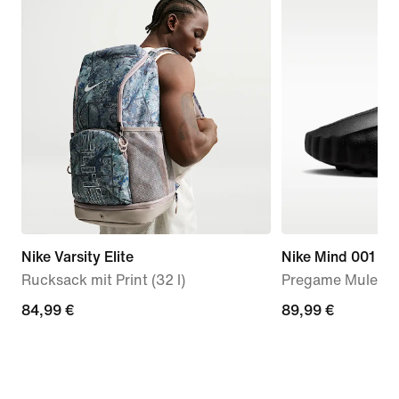
Nike Varsity Elite
Nike Mind 001
Rucksack mit Print (32 l)
Pregame Mules (
84,99 €
84,99 €
89,99 €
89,99 €