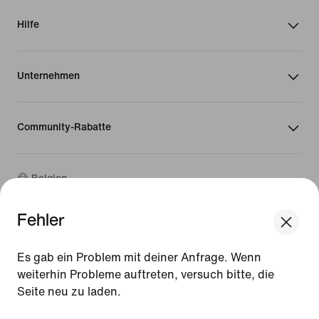
Hilfe
Unternehmen
Community-Rabatte
Belgien
Fehler
©
2026
Nike, Inc. Alle Rechte vorbehalten
We think you are in United States.
Guides
Update your location?
Es gab ein Problem mit deiner Anfrage. Wenn
Nutzungsbedingungen
weiterhin Probleme auftreten, versuch bitte, die
Verkaufsbedingungen
Impressum
Seite neu zu laden.
Belgien
United States
Datenschutzrichtlinie und Cookie-Erklärung