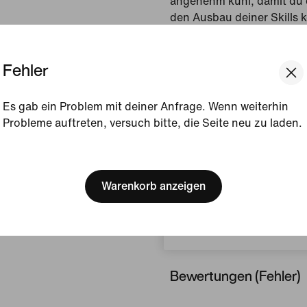
angenehm kühl, damit du d
den Ausbau deiner Skills 
Gezeigte Farbe:
Lyon 
Fehler
Style:
II2454-439
Es gab ein Problem mit deiner Anfrage. Wenn weiterhin
Produktdetails anzeigen
Probleme auftreten, versuch bitte, die Seite neu zu laden.
Größe und Passform
[ Code: D1B61E47 ]
We think you are in United 
Update your location?
Warenkorb anzeigen
Herstellungsinformati
Belgien
Bewertungen (Fehler)