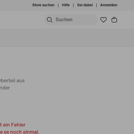
Store suchen
Hilfe
Sei dabei
Anmelden
Oberteil aus
inder
t ein Fehler
he es noch einmal.