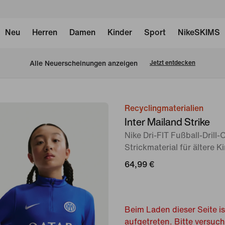
Neu
Herren
Damen
Kinder
Sport
NikeSKIMS
Alle Neuerscheinungen anzeigen
Jetzt entdecken
Recyclingmaterialien
Bild 1
Inter Mailand Strike
von
Nike Dri-FIT Fußball-Drill-
7
Strickmaterial für ältere K
64,99 €
Beim Laden dieser Seite is
aufgetreten. Bitte versuc