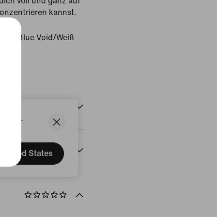
ich voll und ganz auf
konzentrieren kannst.
Blue/Blue Void/Weiß
States.
onen
United States