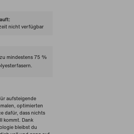
auft:
zeit nicht verfügbar
t zu mindestens 75 %
lyesterfasern.
 für aufsteigende
hmalen, optimierten
e dafür, dass nichts
ll kommt. Dank
logie bleibst du