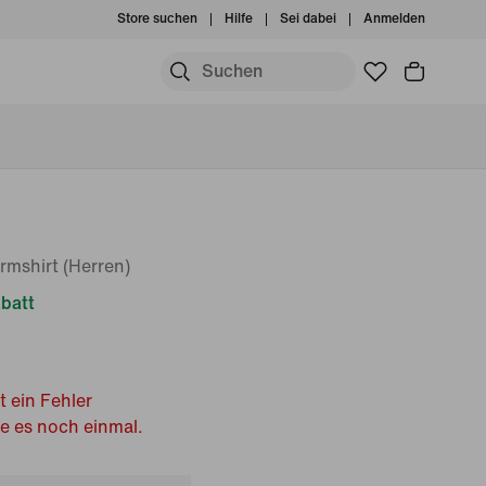
Store suchen
Hilfe
Sei dabei
Anmelden
rmshirt (Herren)
batt
t ein Fehler
he es noch einmal.