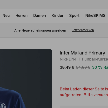
Neu
Herren
Damen
Kinder
Sport
NikeSKIMS
Alle Neuerscheinungen anzeigen
Jetzt entdecken
Inter Mailand Primary
Bild 1
von
Nike Dri-FIT Fußball-Kurza
6
38,49 €
54,99 €
30 % Ra
Beim Laden dieser Seite is
aufgetreten. Bitte versuc