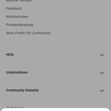
Member werden
Feedback
Aktionscodes
Produktberatung
Shoe Finder für Laufschuhe
Hilfe
Unternehmen
Community-Rabatte
Belgien