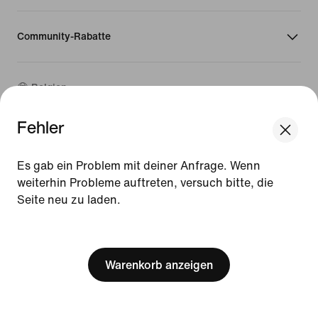
Community-Rabatte
Belgien
Fehler
©
2026
Nike, Inc. Alle Rechte vorbehalten
Guides
Es gab ein Problem mit deiner Anfrage. Wenn
Nutzungsbedingungen
weiterhin Probleme auftreten, versuch bitte, die
Verkaufsbedingungen
Seite neu zu laden.
Impressum
Datenschutzrichtlinie und Cookie-Erklärung
[ Code: D1B61E47 ]
Cookie-Einstellungen ändern.
Warenkorb anzeigen