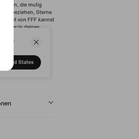
er:innen, die mutig
sten beziehen, Sterne
ka-Trikot von FFF kannst
orhüter:in deines
States.
rz/Medium
United States
onen