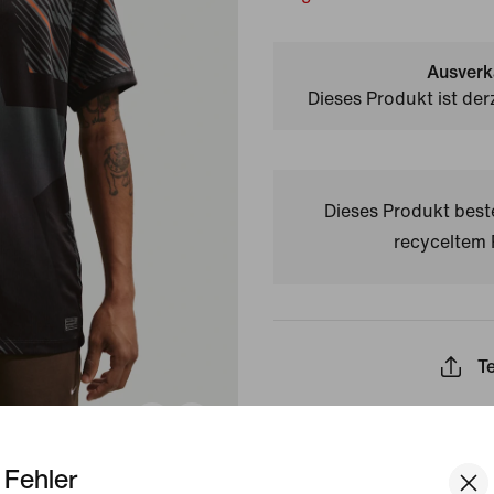
Ausverk
Dieses Produkt ist der
Dieses Produkt bes
recyceltem 
Te
Torhüter:innen verdienen 
Fehler
Betrachte dies also als ih