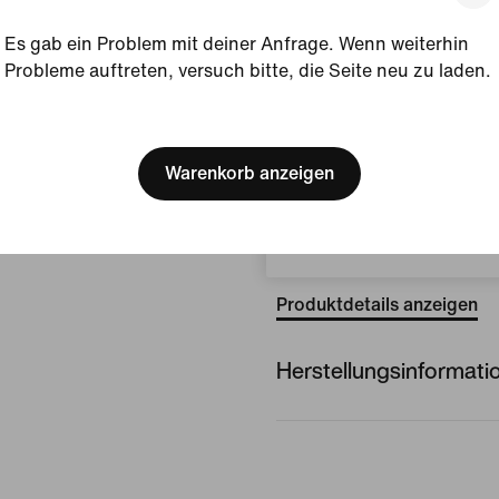
Kollektion, die allen Keep
Es gab ein Problem mit deiner Anfrage. Wenn weiterhin
Position zwischen den Pfo
Probleme auftreten, versuch bitte, die Seite neu zu laden.
verleiht. Mit diesem Repli
du aussehen wie der/die T
[ Code: D1B61E47 ]
Landes.
We think you are in United 
Update your location?
Warenkorb anzeigen
Gezeigte Farbe:
Schwa
Ash/Monarch/Igloo
Belgien
Style:
IB5304-010
Produktdetails anzeigen
Herstellungsinformati