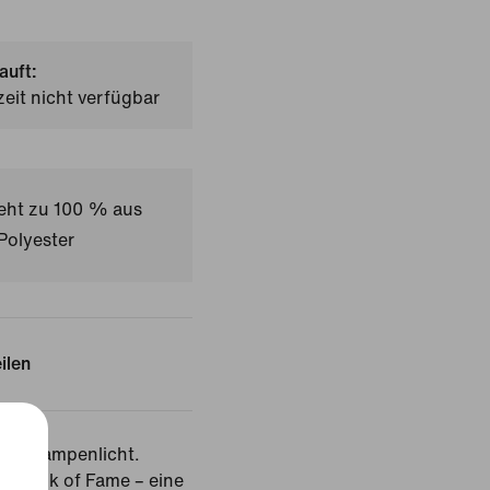
auft:
zeit nicht verfügbar
teht zu 100 % aus
Polyester
ilen
das Rampenlicht.
ren Walk of Fame – eine