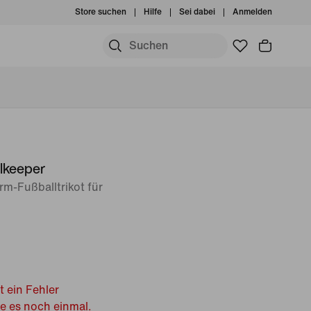
Store suchen
Hilfe
Sei dabei
Anmelden
lkeeper
rm-Fußballtrikot für
t ein Fehler
he es noch einmal.