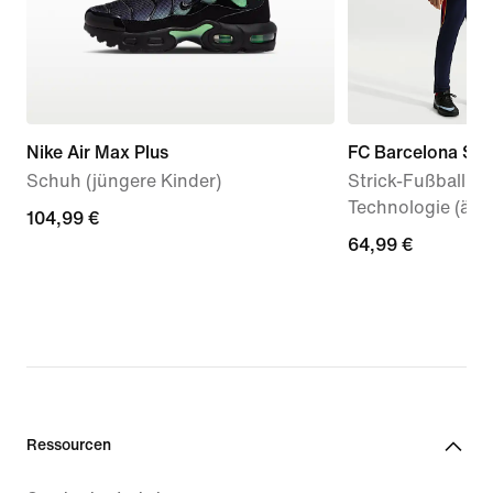
Nike Air Max Plus
FC Barcelona Str
Schuh (jüngere Kinder)
Strick-Fußballhos
Technologie (älte
104,99 €
104,99 €
64,99 €
64,99 €
Ressourcen