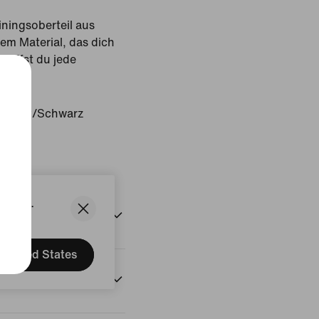
iningsoberteil aus
em Material, das dich
haffst du jede
 Grey/Schwarz
States.
United States
onen