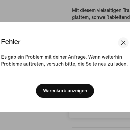
Mit diesem vielseitigen Tra
glattem, schweißableitend
angenehm trocken hält, sc
Wiederholung.
Fehler
Gezeigte Farbe:
Smoke
Style:
IO1425-084
Es gab ein Problem mit deiner Anfrage. Wenn weiterhin
Probleme auftreten, versuch bitte, die Seite neu zu laden.
Produktdetails anzeigen
[ Code: D1B61E47 ]
We think you are in United 
Größe und Passform
Update your location?
Warenkorb anzeigen
Belgien
Herstellungsinformati