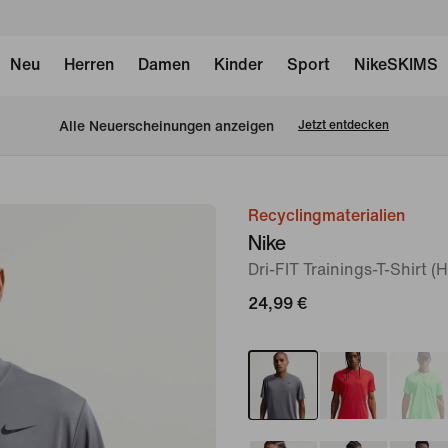
Neu
Herren
Damen
Kinder
Sport
NikeSKIMS
Alle Neuerscheinungen anzeigen
Jetzt entdecken
Recyclingmaterialien
Bild 1
Nike
von
Dri-FIT Trainings-T-Shirt (
6
24,99 €