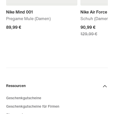
Nike Mind 001
Nike Air Force 1 '
Pregame Mule (Damen)
Schuh (Damen)
89,99 €
89,99 €
current
90,99 €
129,99 €
price
90,99 €,
original
price
129,99 €
Ressourcen
Geschenkgutscheine
Geschenkgutscheine für Firmen