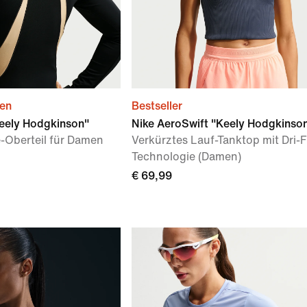
ien
Bestseller
Keely Hodgkinson"
Nike AeroSwift "Keely Hodgkinso
e-Oberteil für Damen
Verkürztes Lauf-Tanktop mit Dri-
Technologie (Damen)
€ 69,99