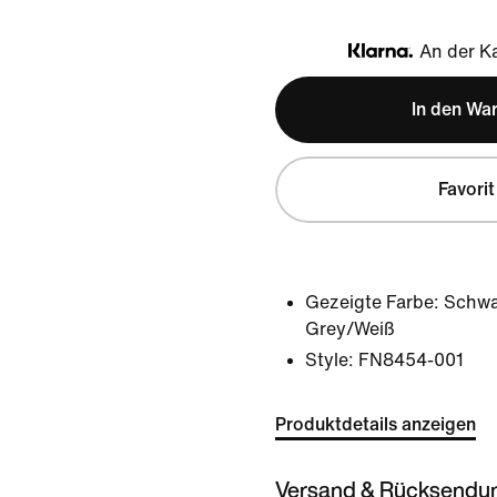
An der Ka
Klarna
In den Wa
Favorit
Gezeigte Farbe:
Schwa
Grey/Weiß
Style:
FN8454-001
Produktdetails anzeigen
Versand & Rücksendu