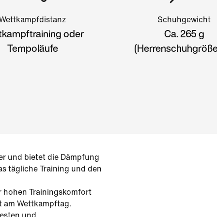
Wettkampfdistanz
Schuhgewicht
tkampftraining oder
Ca. 265 g
Tempoläufe
(Herrenschuhgröße
ger und bietet die Dämpfung
as tägliche Training und den
r hohen Trainingskomfort
ät am Wettkampftag.
testen und