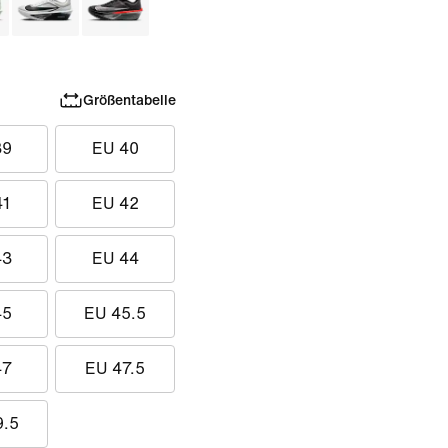
Größentabelle
39
EU 40
41
EU 42
43
EU 44
45
EU 45.5
47
EU 47.5
9.5