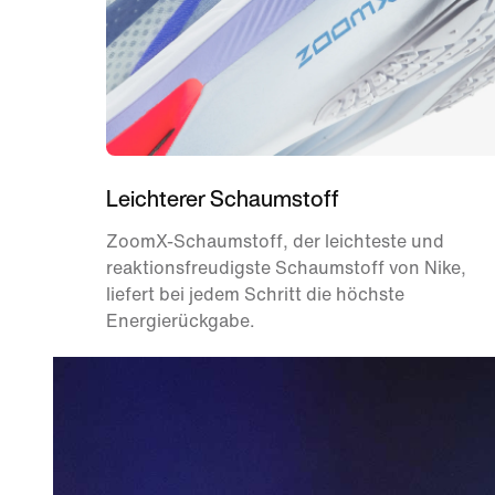
Leichterer Schaumstoff
ZoomX-Schaumstoff, der leichteste und
reaktionsfreudigste Schaumstoff von Nike,
liefert bei jedem Schritt die höchste
Energierückgabe.