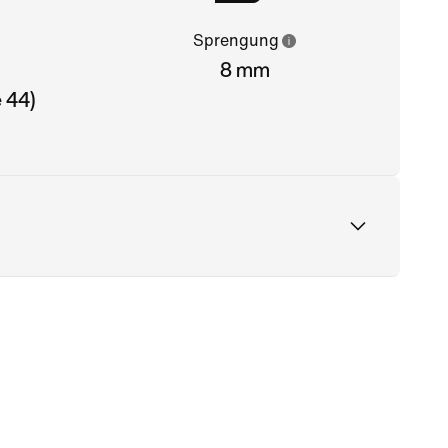
Sprengung
8 mm
 44)