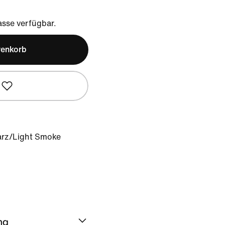
sse verfügbar.
renkorb
rz/Light Smoke
ng