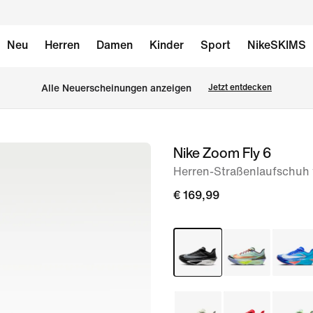
Neu
Herren
Damen
Kinder
Sport
NikeSKIMS
Alle Neuerscheinungen anzeigen
Jetzt entdecken
Nike Zoom Fly 6
Bild 1
von
Herren-Straßenlaufschuh
12
€ 169,99