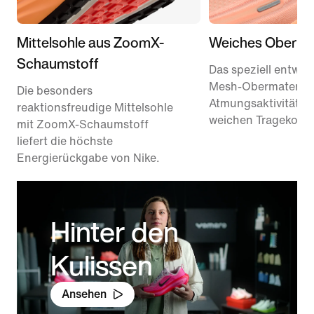
Mittelsohle aus ZoomX-
Weiches Obermat
Schaumstoff
Das speziell entwick
Mesh-Obermaterial 
Die besonders
Atmungsaktivität u
reaktionsfreudige Mittelsohle
weichen Tragekomfo
mit ZoomX-Schaumstoff
liefert die höchste
Energierückgabe von Nike.
Hinter den
Kulissen
Ansehen