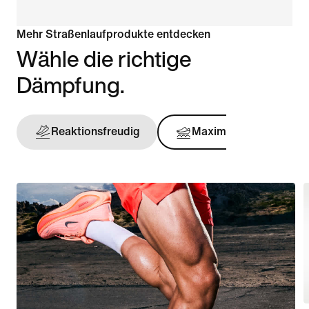
Mehr Straßenlaufprodukte entdecken
Wähle die richtige
Dämpfung.
Reaktionsfreudig
Maximal
Stü