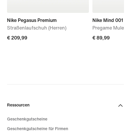
Nike Pegasus Premium
Nike Mind 001
Straßenlaufschuh (Herren)
Pregame Mule (D
€ 209,99
€ 209,99
€ 89,99
€ 89,99
Ressourcen
Geschenkgutscheine
Geschenkgutscheine für Firmen