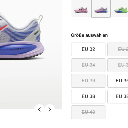
Größe auswählen
EU 32
EU 
EU 34
EU 
EU 36
EU 3
EU 38
EU 3
EU 40