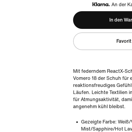
An der Ka
Klarna
In den Wa
Favorit
Mit federndem ReactX-Sch
Vomero 18 der Schuh für 
reaktionsfreudiges Gefühl
Läufen. Leichte Textilien 
für Atmungsaktivität, dami
angenehm kühl bleibst.
Gezeigte Farbe:
Weiß/V
Mist/Sapphire/Hot La