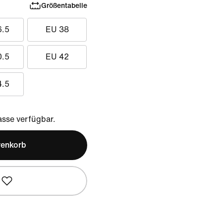
Größentabelle
6.5
EU 38
0.5
EU 42
4.5
sse verfügbar.
renkorb