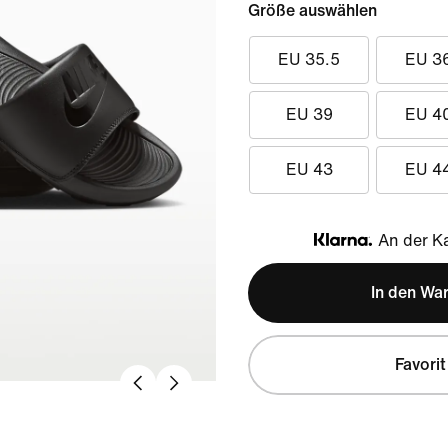
Größe auswählen
EU 35.5
EU 3
EU 39
EU 4
EU 43
EU 4
An der Ka
Klarna
In den Wa
Favorit