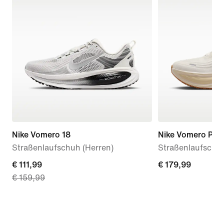
Nike Vomero 18
Nike Vomero Plus
Straßenlaufschuh (Herren)
Straßenlaufschuh
current
€ 111,99
€ 179,99
€ 179,99
€ 159,99
price
€ 111,99,
original
price