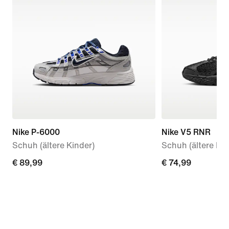
Nike P-6000
Nike V5 RNR
Schuh (ältere Kinder)
Schuh (ältere Kin
€ 89,99
€ 89,99
€ 74,99
€ 74,99