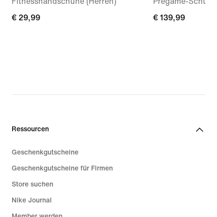
Fitnesshandschuhe (Herren)
Pregame-Schuh (
€ 29,99
€ 29,99
€ 139,99
€ 139,99
Ressourcen
Geschenkgutscheine
Geschenkgutscheine für Firmen
Store suchen
Nike Journal
Member werden