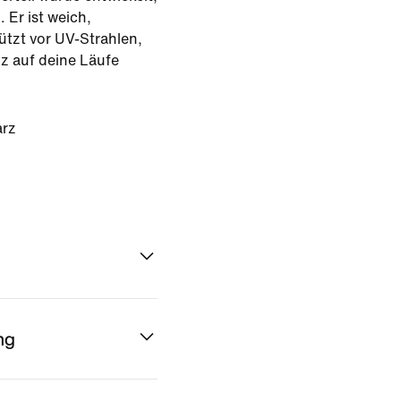
 Er ist weich,
tzt vor UV-Strahlen,
nz auf deine Läufe
rz
ng