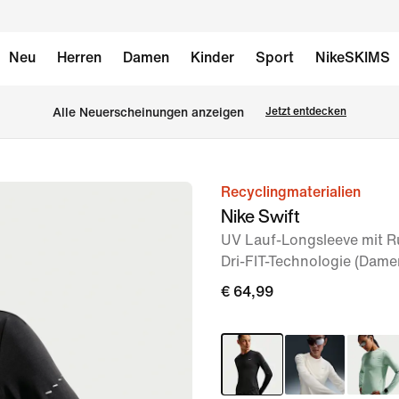
Neu
Herren
Damen
Kinder
Sport
NikeSKIMS
Alle Neuerscheinungen anzeigen
Jetzt entdecken
Recyclingmaterialien
Bild 1
Nike Swift
von
UV Lauf-Longsleeve mit R
7
Dri-FIT-Technologie (Dame
€ 64,99