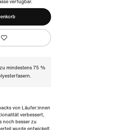
sse verfügbar.
renkorb
t zu mindestens 75 %
lyesterfasern.
backs von Läufer:innen
ionalität verbessert,
s noch besser zu
rteil wurde entwickelt,