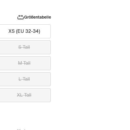
Größentabelle
XS (EU 32-34)
S Tall
M Tall
L Tall
XL Tall