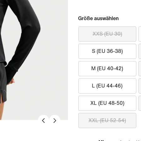
Größe auswählen
XXS (EU 30)
S (EU 36-38)
M (EU 40-42)
L (EU 44-46)
XL (EU 48-50)
XXL (EU 52-54)