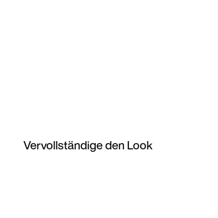
Vervollständige den Look
Item 3 of 33
Modell anzeigen