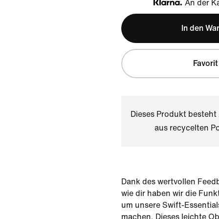
An der Ka
Klarna
In den Wa
Favorit
Dieses Produkt besteh
aus recycelten Po
Dank des wertvollen Feed
wie dir haben wir die Funkt
um unsere Swift-Essential
machen. Dieses leichte Obe