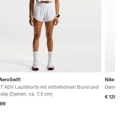
AeroSwift
Nike Free 
FIT ADV Laufshorts mit mittelhohem Bund und
Damen-Tra
slip (Damen, ca. 7,5 cm)
€ 129,99
€ 129,99
,99
,99