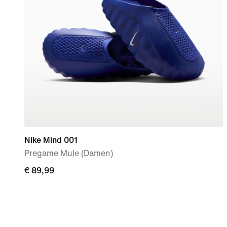
Nike Mind 001
Pregame Mule (Damen)
€ 89,99
€ 89,99