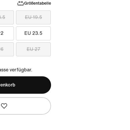
Größentabelle
8.5
EU 19.5
22
EU 23.5
26
EU 27
sse verfügbar.
renkorb