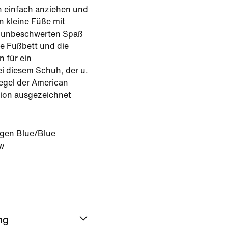
h einfach anziehen und
n kleine Füße mit
r unbeschwerten Spaß
e Fußbett und die
n für ein
i diesem Schuh, der u.
egel der American
tion ausgezeichnet
gen Blue/Blue
w
ng