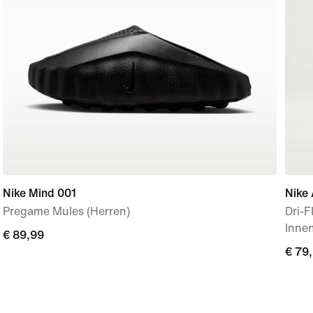
Nike Mind 001
Nike 
Pregame Mules (Herren)
Dri-
Innen
€ 89,99
€ 89,99
€ 79
€ 79