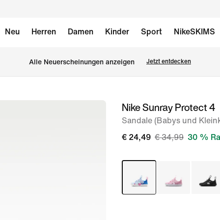
Neu
Herren
Damen
Kinder
Sport
NikeSKIMS
Alle Neuerscheinungen anzeigen
Jetzt entdecken
Nike Sunray Protect 4
Bild 1
von
Sandale (Babys und Kleink
8
€ 24,49
€ 34,99
30 % Ra