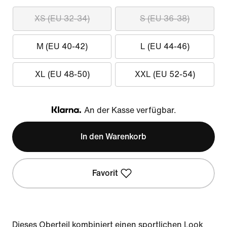
XS (EU 32-34)
S (EU 36-38)
M (EU 40-42)
L (EU 44-46)
XL (EU 48-50)
XXL (EU 52-54)
An der Kasse verfügbar.
Klarna
In den Warenkorb
Favorit
Dieses Oberteil kombiniert einen sportlichen Look