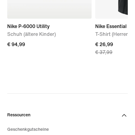
Nike P-6000 Utility
Nike Essential La
Schuh (ältere Kinder)
T-Shirt (Herren)
€ 94,99
€ 94,99
current
€ 26,99
€ 37,99
price
€ 26,99,
original
price
€ 37,99
Ressourcen
Geschenkgutscheine