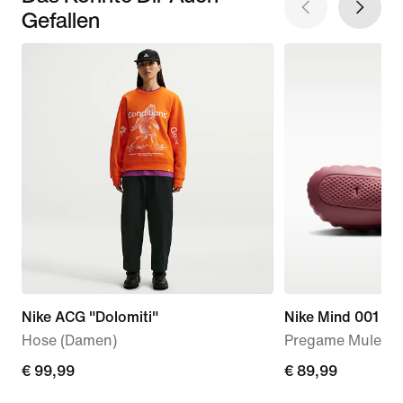
Gefallen
Nike ACG "Dolomiti"
Nike Mind 001
Hose (Damen)
Pregame Mule (D
€ 99,99
€ 99,99
€ 89,99
€ 89,99