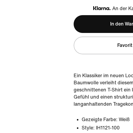
An der Ka
Klarna
In den Wa
Favorit
Ein Klassiker im neuen Lo
Baumwolle verleiht diesem
geschnittenen T-Shirt ein l
Gefühl und einen struktur
langanhaltenden Tragekomf
Gezeigte Farbe:
Weiß
Style:
IH1121-100