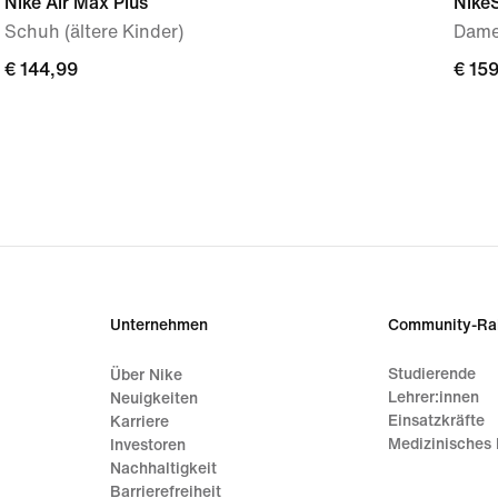
Nike Air Max Plus
Nike
Schuh (ältere Kinder)
Dame
€ 144,99
€ 144,99
€ 15
€ 15
Unternehmen
Community-Ra
Studierende
Über Nike
Lehrer:innen
Neuigkeiten
Einsatzkräfte
Karriere
Medizinisches 
Investoren
Nachhaltigkeit
Barrierefreiheit