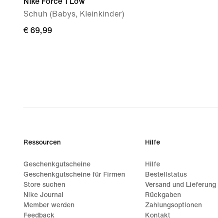
Nike Force 1 Low
Schuh (Babys, Kleinkinder)
€ 69,99
€ 69,99
Ressourcen
Hilfe
Geschenkgutscheine
Hilfe
Geschenkgutscheine für Firmen
Bestellstatus
Store suchen
Versand und Lieferung
Nike Journal
Rückgaben
Member werden
Zahlungsoptionen
Feedback
Kontakt