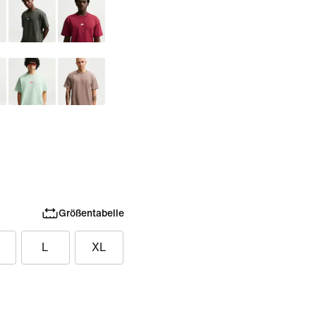
Größentabelle
L
XL