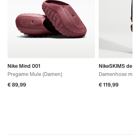
Nike Mind 001
NikeSKIMS dehnba
Pregame Mule (Damen)
Damenhose mit w
€ 89,99
€ 89,99
€ 119,99
€ 119,99