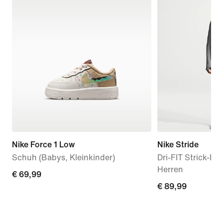
Nike Force 1 Low
Nike Stride
Schuh (Babys, Kleinkinder)
Dri-FIT Strick-Fu
Herren
€ 69,99
€ 69,99
€ 89,99
€ 89,99