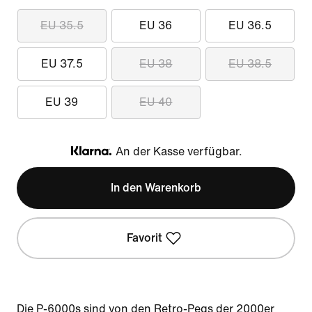
EU 35.5
EU 36
EU 36.5
EU 37.5
EU 38
EU 38.5
EU 39
EU 40
An der Kasse verfügbar.
Klarna
In den Warenkorb
Favorit
Die P-6000s sind von den Retro-Pegs der 2000er