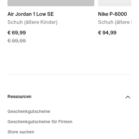
Air Jordan 1 Low SE
Nike P-6000
Schuh (ältere Kinder)
Schuh (ältere Kin
current
€ 69,99
€ 94,99
€ 94,99
€ 99,99
price
€ 69,99,
original
price
€ 99,99
Ressourcen
Geschenkgutscheine
Geschenkgutscheine für Firmen
Store suchen