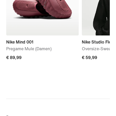
Nike Mind 001
Nike Studio Flee
Pregame Mule (Damen)
Oversize-Sweatsh
€ 89,99
€ 89,99
€ 59,99
€ 59,99