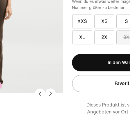
Wenn du es etwas weiter magst
Nummer größer zu bestellen
XXS
XS
S
XL
2X
3X
In den Wa
Favorit
Dieses Produkt ist 
Angeboten vor Ort