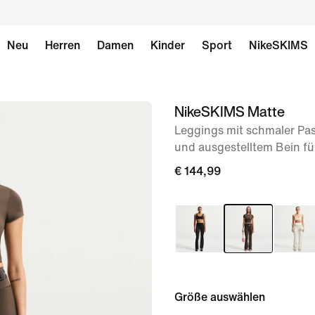
Neu
Herren
Damen
Kinder
Sport
NikeSKIMS
NikeSKIMS Matte
Bild 1
von
Leggings mit schmaler P
und ausgestelltem Bein fü
8
€ 144,99
Größe auswählen