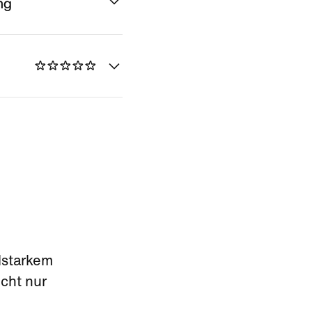
ng
lstarkem
cht nur