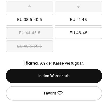
4
5
EU 38.5-40.5
EU 41-43
EU 44-45.5
EU 46-48
EU 48.5-50.5
An der Kasse verfügbar.
Klarna
In den Warenkorb
Favorit