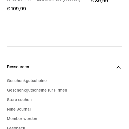
€ 89,99
€ 89,99
€ 109,99
€ 109,99
Ressourcen
Geschenkgutscheine
Geschenkgutscheine für Firmen
Store suchen
Nike Journal
Member werden
Feedback