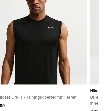
Nike AeroS
loses Dri-FIT-Trainingsoberteil für Herren
Dri-FIT AD
Innenslip 
,99
,99