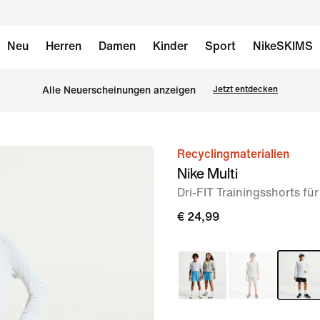
Neu
Herren
Damen
Kinder
Sport
NikeSKIMS
Alle Neuerscheinungen anzeigen
Jetzt entdecken
Recyclingmaterialien
Bild 1
Nike Multi
von
Dri-FIT Trainingsshorts fü
6
€ 24,99