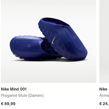
Nike Mind 001
Nike
Pregame Mule (Damen)
Ärmel
€ 89,99
€ 89,99
€ 24
€ 24