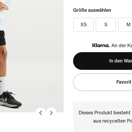
Größe auswählen
XS
S
M
An der Ka
Klarna
In den Wa
Favorit
Dieses Produkt besteh
aus recycelten Po