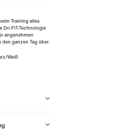
eim Training alles
ke Dri-FIT-Technologie
für angenehmen
n den ganzen Tag über.
rz/Weiß
ng