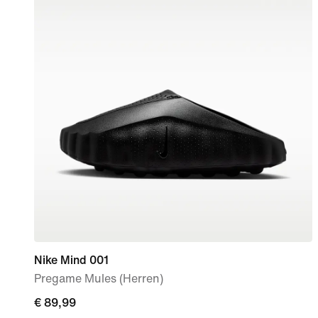
Nike Mind 001
Pregame Mules (Herren)
€ 89,99
€ 89,99