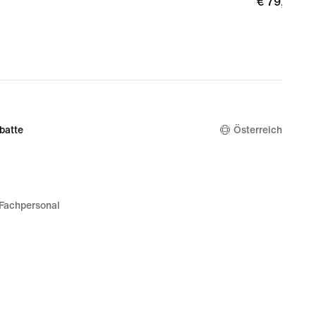
€ 79,99
€ 79,99
batte
Österreich
Fachpersonal