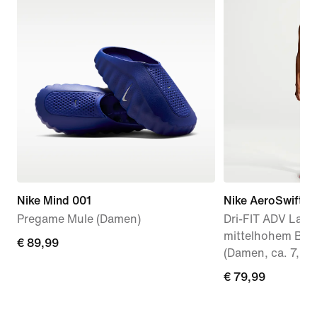
Nike Mind 001
Nike AeroSwift
Pregame Mule (Damen)
Dri-FIT ADV Lauf
mittelhohem Bun
€ 89,99
€ 89,99
(Damen, ca. 7,5 
€ 79,99
€ 79,99