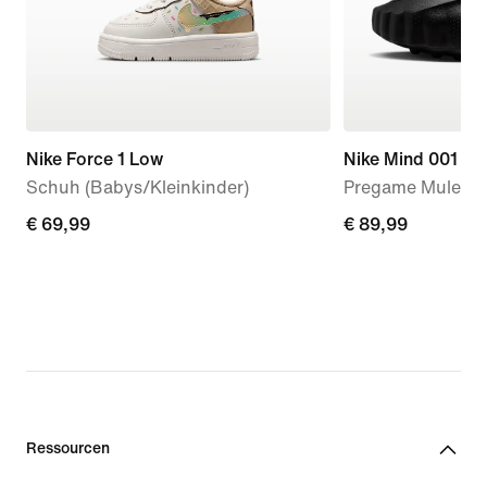
Nike Force 1 Low
Nike Mind 001
Schuh (Babys/Kleinkinder)
Pregame Mules (
€ 69,99
€ 69,99
€ 89,99
€ 89,99
Ressourcen