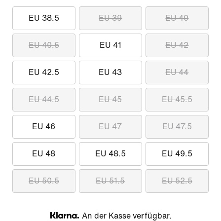
EU 38.5
EU 39
EU 40
EU 40.5
EU 41
EU 42
EU 42.5
EU 43
EU 44
EU 44.5
EU 45
EU 45.5
EU 46
EU 47
EU 47.5
EU 48
EU 48.5
EU 49.5
EU 50.5
EU 51.5
EU 52.5
An der Kasse verfügbar.
Klarna