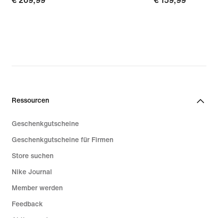
€ 209,99
€ 209,99
€ 159,99
€ 159,99
Ressourcen
Geschenkgutscheine
Geschenkgutscheine für Firmen
Store suchen
Nike Journal
Member werden
Feedback