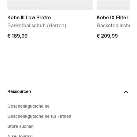
Kobe III Low Protro
Kobe IX Elite Low
Basketballschuh (Herren)
Basketballschuh
€ 189,99
€ 189,99
€ 209,99
€ 209,99
Ressourcen
Geschenkgutscheine
Geschenkgutscheine für Firmen
Store suchen
Nike Journal