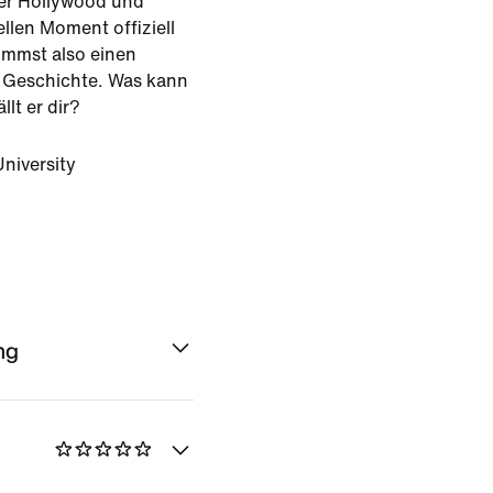
er Hollywood und
ellen Moment offiziell
mmst also einen
s Geschichte. Was kann
lt er dir?
University
ng