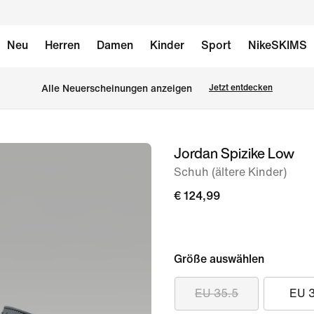
Neu
Herren
Damen
Kinder
Sport
NikeSKIMS
Alle Neuerscheinungen anzeigen
Jetzt entdecken
Jordan Spizike Low
Bild 1
von
Schuh (ältere Kinder)
8
€ 124,99
Größe auswählen
EU 35.5
EU 