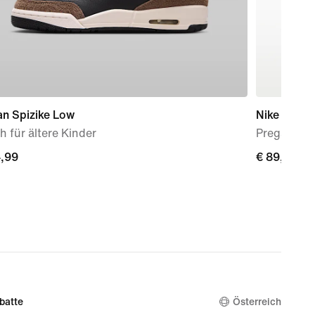
an Spizike Low
Nike Mind 
 für ältere Kinder
Pregame M
4,99
4,99
€ 89,99
€ 89,99
batte
Österreich