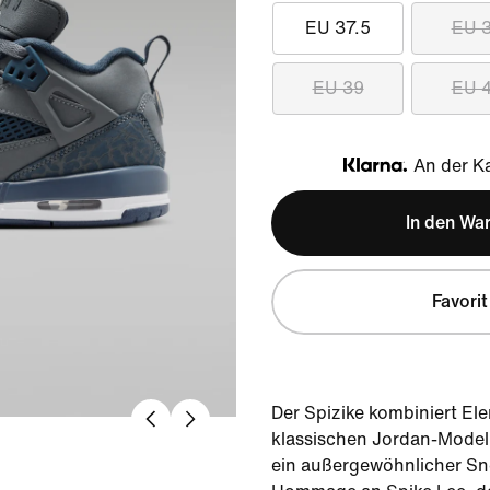
EU 37.5
EU 
EU 39
EU 
An der Ka
Klarna
In den Wa
Favorit
Der Spizike kombiniert El
klassischen Jordan-Modell
ein außergewöhnlicher Snea