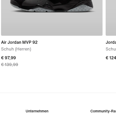
Air Jordan MVP 92
Jord
Schuh (Herren)
Schuh
current
€ 97,99
€ 12
€ 12
€ 139,99
price
€ 97,99,
original
price
€ 139,99
Unternehmen
Community-Ra