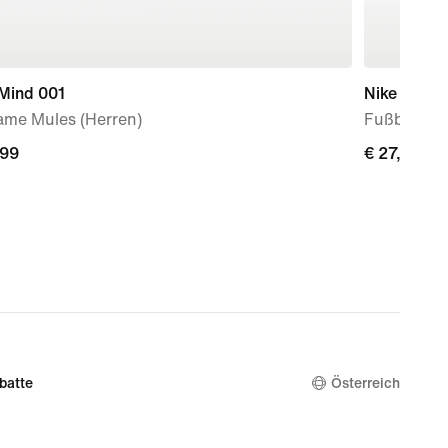
 Mind 001
Nike Phan
ame Mules (Herren)
Fußball
,99
,99
€ 27,99
€ 27,99
batte
Österreich