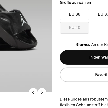
Größe auswählen
EU 36
EU 3
EU 40
An der Ka
Klarna
In den Wa
Favorit
Diese Slides aus robustem
flexiblen Schaumstoff biet