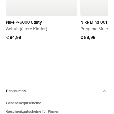
Nike P-6000 Utility
Nike Mind 001
Schuh (ältere Kinder)
Pregame Mule (D
€ 94,99
€ 94,99
€ 89,99
€ 89,99
Ressourcen
Geschenkgutscheine
Geschenkgutscheine für Firmen