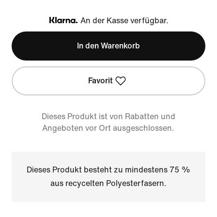
An der Kasse verfügbar.
Klarna
In den Warenkorb
Favorit
Dieses Produkt ist von Rabatten und
Angeboten vor Ort ausgeschlossen.
Dieses Produkt besteht zu mindestens 75 %
aus recycelten Polyesterfasern.