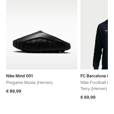
Nike Mind 001
FC Barcelona Clu
Pregame Mules (Herren)
Nike Football Ho
Terry (Herren)
€ 89,99
€ 89,99
€ 69,99
€ 69,99