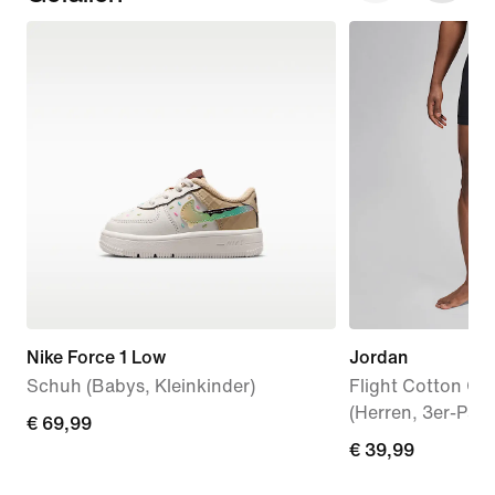
Nike Force 1 Low
Jordan
Schuh (Babys, Kleinkinder)
Flight Cotton Co
(Herren, 3er-Pack
€ 69,99
€ 69,99
€ 39,99
€ 39,99