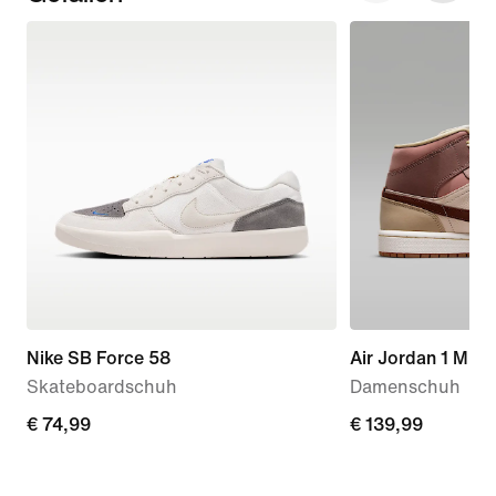
Nike SB Force 58
Air Jordan 1 Mid 
Skateboardschuh
Damenschuh
€ 74,99
€ 74,99
€ 139,99
€ 139,99