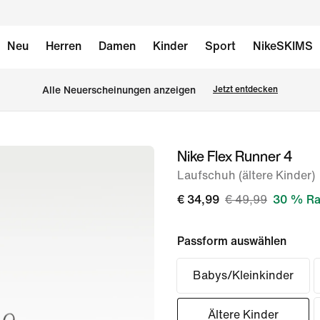
Neu
Herren
Damen
Kinder
Sport
NikeSKIMS
Alle Neuerscheinungen anzeigen
Jetzt entdecken
Nike Flex Runner 4
Bild 1
von
Laufschuh (ältere Kinder)
8
€ 34,99
€ 49,99
30 % Ra
Passform auswählen
Babys/Kleinkinder
Ältere Kinder