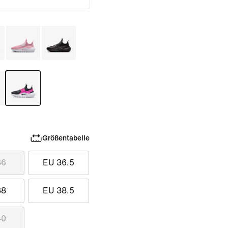
Größentabelle
36
EU 36.5
38
EU 38.5
40