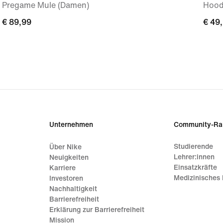
Pregame Mule (Damen)
Hoodi
€ 89,99
€ 89,99
€ 49
€ 49
Unternehmen
Community-Ra
Studierende
Über Nike
Lehrer:innen
Neuigkeiten
Einsatzkräfte
Karriere
Medizinisches 
Investoren
Nachhaltigkeit
Barrierefreiheit
Erklärung zur Barrierefreiheit
Mission