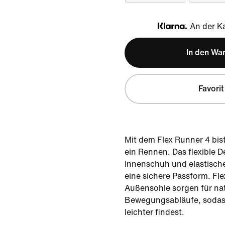
An der Ka
Klarna
In den Wa
Favorit
Mit dem Flex Runner 4 bist
ein Rennen. Das flexible D
Innenschuh und elastisch
eine sichere Passform. Fle
Außensohle sorgen für nat
Bewegungsabläufe, sodas
leichter findest.