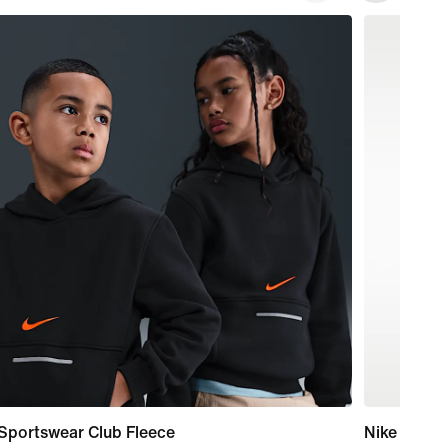
Sportswear Club Fleece
Nike Perfo