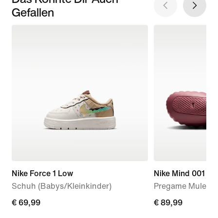
Gefallen
Nike Force 1 Low
Nike Mind 001
Schuh (Babys/Kleinkinder)
Pregame Mule (D
€ 69,99
€ 69,99
€ 89,99
€ 89,99