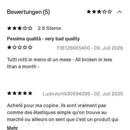
Bewertungen (5)
2.6 Sterne
Pessima qualità - very bad quality
FiB128665400
-
09. Juli 2026
Tutti rotti in meno di un mese - All broken in less
than a month -
LudovicH930594399
-
02. Juli 2025
Acheté pour ma copine, ils sont vraiment pas
comme des élastiques simple qu’on trouve au
marché ou ailleurs on sent que c’est un produit qui
va durer dans le temps
Mehr