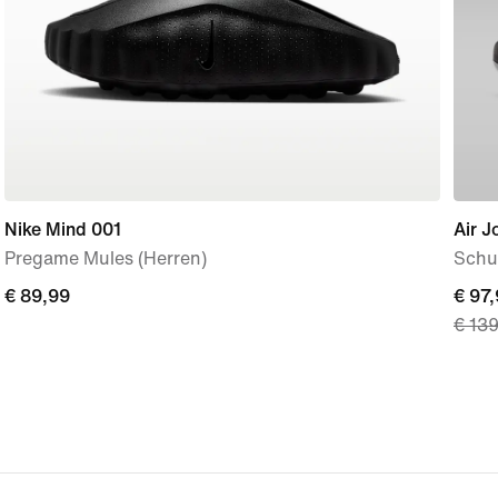
Nike Mind 001
Air 
Pregame Mules (Herren)
Schu
€ 89,99
€ 89,99
curre
€ 97
€ 13
price
€ 97,
origi
price
€ 13