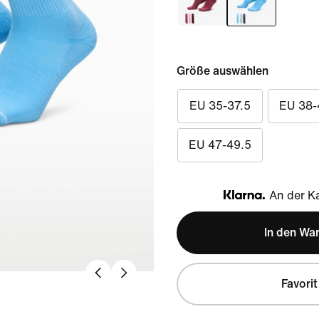
Größe auswählen
EU 35-37.5
EU 38-
EU 47-49.5
An der Ka
Klarna
In den Wa
Favorit