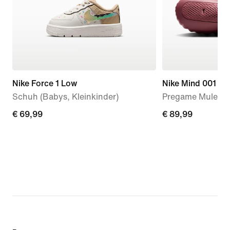
Nike Force 1 Low
Nike Mind 001
Schuh (Babys, Kleinkinder)
Pregame Mule (D
€ 69,99
€ 69,99
€ 89,99
€ 89,99