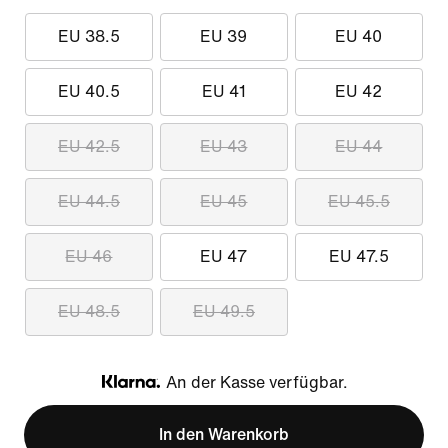
EU 38.5
EU 39
EU 40
EU 40.5
EU 41
EU 42
EU 42.5
EU 43
EU 44
EU 44.5
EU 45
EU 45.5
EU 46
EU 47
EU 47.5
EU 48.5
EU 49.5
An der Kasse verfügbar.
Klarna
In den Warenkorb